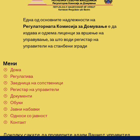
Една од основните надлежности на
Регулаторната Комисија за Домување
е да
издава и одзема лиценци за вршење на
управување, за што води регистар на
управители на станбени згради
Мени
Дома
Регулатива
Заедница на сопственици
Регистар на управители
Документи
Обуки
Јавни набавки
Односи со јавност
Контакт
Доколку сакате да проверите адали Вашиот управител