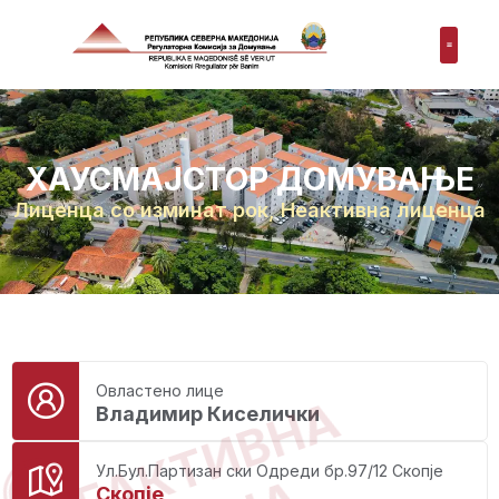
ХАУСМАЈСТОР ДОМУВАЊЕ
Лиценца со изминат рок
,
Неактивна лиценца
Овластено лице
НЕАКТИВНА
Владимир Киселички
Ул.Бул.Партизан ски Одреди бр.97/12 Скопје
Скопје