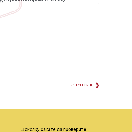
С.Н СЕРВИЦЕ
Доколку сакате да проверите