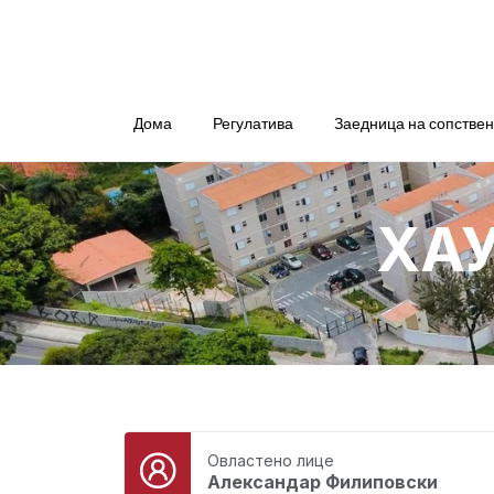
Дома
Регулатива
Заедница на сопстве
ХА
Овластено лице
Александар Филиповски