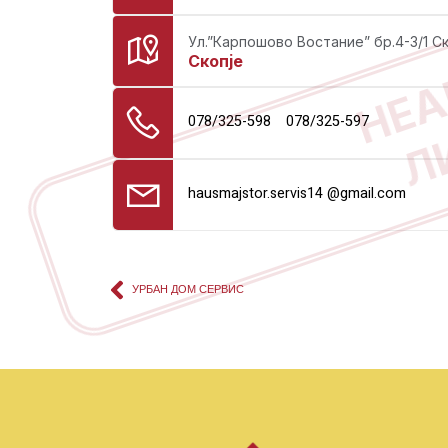
НЕА
Ул.”Карпошово Востание” бр.4-3/1 С
Скопје
Л
078/325-598
078/325-597
hausmajstor.servis14 @gmail.com
УРБАН ДОМ СЕРВИС