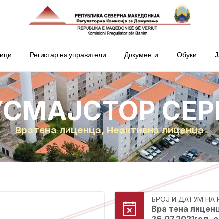
ници
Регистар на управители
Документи
Обуки
Ј
УСМАЈСТОР СЕР
Вратена лиценца
,
Неактивна лиценца
БРОЈ И ДАТУМ НА
Вра тена лиценц
26.07.2021год. 