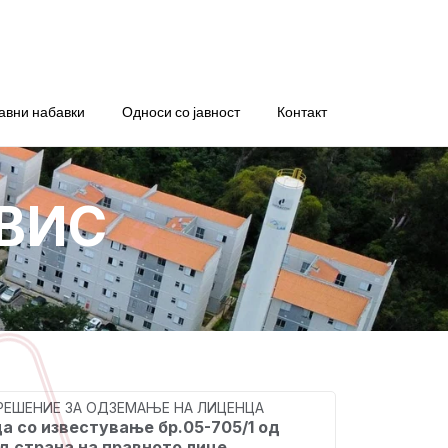
авни набавки
Односи со јавност
Контакт
ВИС
 РЕШЕНИЕ ЗА ОДЗЕМАЊЕ НА ЛИЦЕНЦА
а со известување бр.05-705/1 од
од страна на правното лице