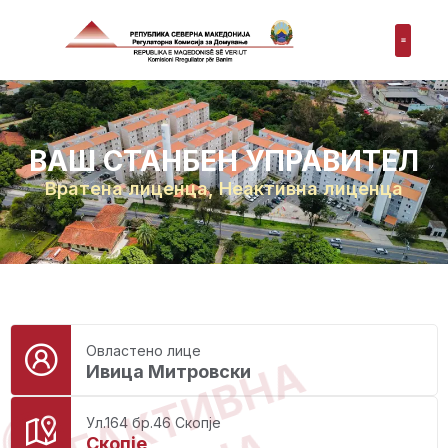
ВАШ СТАНБЕН УПРАВИТЕЛ
Вратена лиценца
,
Неактивна лиценца
Овластено лице
НЕАКТИВНА
Ивица Митровски
Ул.164 бр.46 Скопје
Скопје