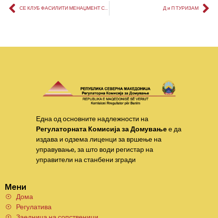
СЕ КЛУБ ФАСИЛИТИ МЕНАЏМЕНТ СЕРВИС
Д и П ТУРИЗАМ
Една од основните надлежности на
Регулаторната Комисија за Домување
е да
издава и одзема лиценци за вршење на
управување, за што води регистар на
управители на станбени згради
Мени
Дома
Регулатива
Заедница на сопственици