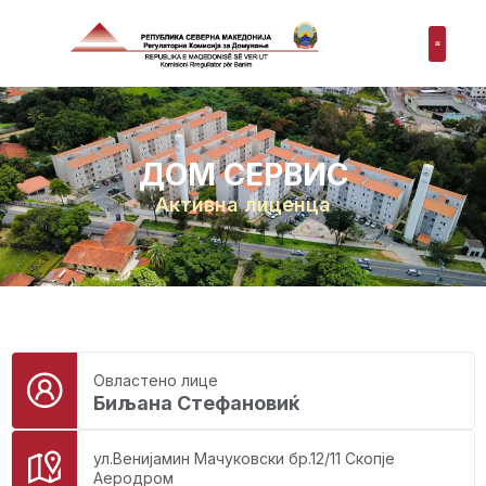
ДОМ СЕРВИС
Активна лиценца
Овластено лице
Биљана Стефановиќ
ул.Венијамин Мачуковски бр.12/11 Скопје
Аеродром