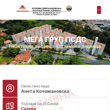
МЕГА ГРУП ПСДС
Неактивна лиценца
,
Одземена лиценца
Овластено лице
НЕАКТИВНА
Анета Кочомановска
Ул.Козјак Бр.35 Скопје
Скопје