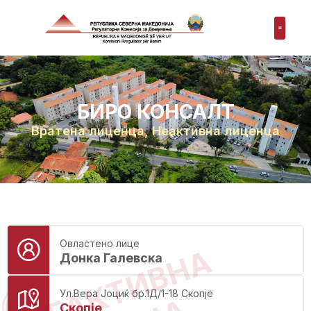
БИРО КОНСАЛТ
Вратена лиценца
,
Неактивна лиценца
Овластено лице
НЕАКТИВНА
Донка Галевска
Ул.Вера Јоциќ бр.1Д/1-18 Скопје
Скопје