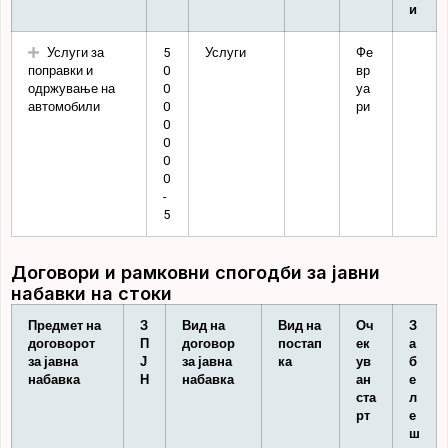
и
Услуги за
5
Услуги
Фе
поправки и
0
вр
одржување на
0
уа
автомобили
0
ри
0
0
0
0
-
5
Договори и рамковни спогодби за јавни
набавки на стоки
Предмет на
З
Вид на
Вид на
Оч
З
договорот
П
договор
постап
ек
а
за јавна
Ј
за јавна
ка
ув
б
набавка
Н
набавка
ан
е
ста
л
рт
е
ш