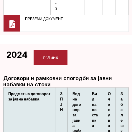
-
3
ПРЕЗЕМИ ДОКУМЕНТ
2024
Линк
Договори и рамковни спогодби за јавни
набавки на стоки
Предмет на договорот
З
Вид
Ви
О
З
за јавна набавка
П
на
д
ч
а
Ј
дого
на
е
б
Н
вор
по
к
е
за
ста
у
л
јавн
пк
в
е
а
а
а
ш
наба
н
к