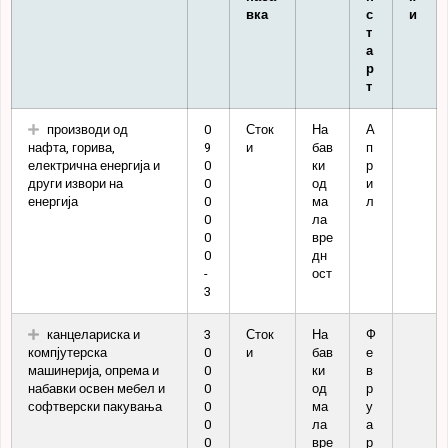
вка
с
и
т
а
р
т
производи од
0
Сток
На
А
нафта, горива,
9
и
бав
п
електрична енергија и
0
ки
р
други извори на
0
од
и
енергија
0
ма
л
0
ла
0
вре
0
дн
-
ост
3
канцелариска и
3
Сток
На
Ф
компјутерска
0
и
бав
е
машинерија, опрема и
0
ки
в
набавки освен мебел и
0
од
р
софтверски пакувања
0
ма
у
0
ла
а
0
вре
р