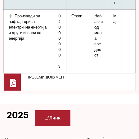
т
Производи од
0
Стоки
Наб
М
нафта, горива,
9
авки
ај
електрична енергија
0
од
и други извори на
0
мал
енергија
0
а
0
вре
0
дно
0
ст
-
3
ПРЕЗЕМИ ДОКУМЕНТ
2025
Линк