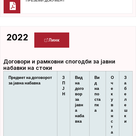
ПРЕЗЕМИ ДОКУМЕНТ
2022
Линк
Договори и рамковни спогодби за јавни
набавки на стоки
Предмет на договорот
З
Вид
Ви
О
З
за јавна набавка
П
на
д
ч
а
Ј
дого
на
е
б
Н
вор
по
к
е
за
ста
у
л
јавн
пк
в
е
а
а
а
ш
наба
н
к
вка
с
и
т
а