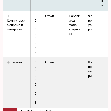
к
и
3
Стоки
Набавк
Фе
Компјутерск
0
и од
вр
а опрема и
0
мала
уа
материјал
0
вредно
ри
0
ст
0
0
-
9
Горива
0
Стоки
Фе
9
вр
0
уа
0
ри
0
0
0
0
-
3