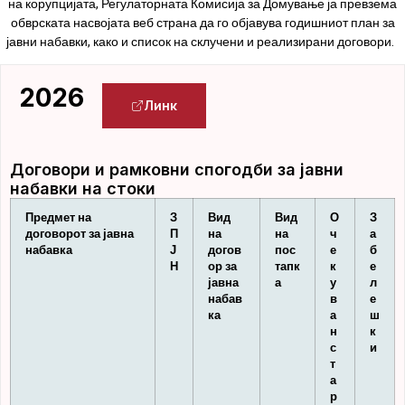
на корупцијата, Регулаторната Комисија за Домување ја превзема
обврската насвојата веб страна да го објавува годишниот план за
јавни набавки, како и список на склучени и реализирани договори.
2026
Линк
Договори и рамковни спогодби за јавни
набавки на стоки
Предмет на
З
Вид
Вид
О
З
договорот за јавна
П
на
на
ч
а
набавка
Ј
догов
пос
е
б
Н
ор за
тапк
к
е
јавна
а
у
л
набав
в
е
ка
а
ш
н
к
с
и
т
а
р