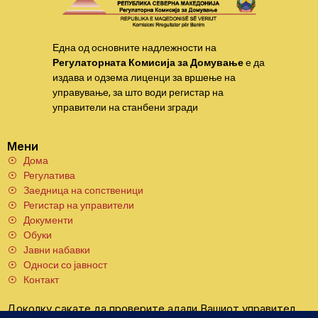
Една од основните надлежности на
Регулаторната Комисија за Домување
е да
издава и одзема лиценци за вршење на
управување, за што води регистар на
управители на станбени згради
Мени
Дома
Регулатива
Заедница на сопственици
Регистар на управители
Документи
Обуки
Јавни набавки
Односи со јавност
Контакт
Доколку сакате да проверите адали Вашиот управител