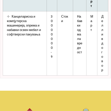
р
т
Канцелариска и
3
Сток
На
М
Д
компјутерска
0
и
бав
а
е
машинерија, опрема и
0
ки
р
л
набавки освен мебел и
0
од
т
л
софтверски пакувања
0
ма
и
0
ла
в
0
вре
д
0
дн
о
-
ост
г
9
о
в
о
р