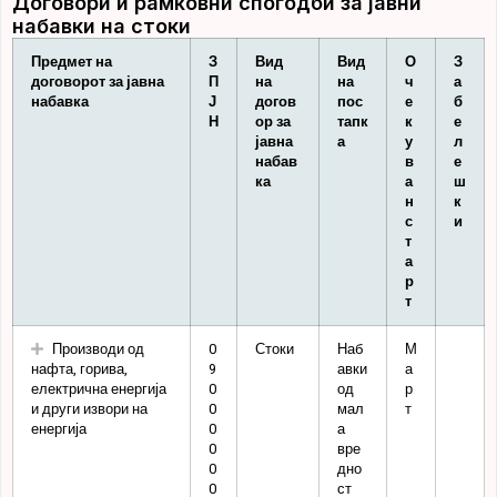
Договори и рамковни спогодби за јавни
набавки на стоки
Предмет на
З
Вид
Вид
О
З
договорот за јавна
П
на
на
ч
а
набавка
Ј
догов
пос
е
б
Н
ор за
тапк
к
е
јавна
а
у
л
набав
в
е
ка
а
ш
н
к
с
и
т
а
р
т
Производи од
0
Стоки
Наб
М
нафта, горива,
9
авки
а
електрична енергија
0
од
р
и други извори на
0
мал
т
енергија
0
а
0
вре
0
дно
0
ст