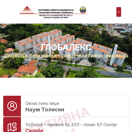
ГЛОБАЛЕКС
Лиценца со изминат рок
,
Неактивна лиценца
Овластено лице
НЕАКТИВНА
Наум Толески
Ул.Васил Главинов бр.3/1/1 – локал 9/1 Скопје
Скопје