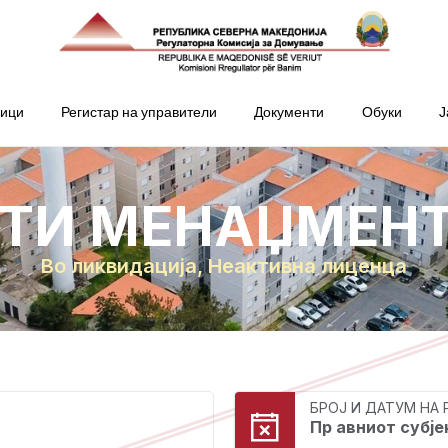
ници
Регистар на управители
Документи
Обуки
Ј
ТИ МЕНАЏМЕНТ
Во ликвидација
,
Неактивна лиценца
БРОЈ И ДАТУМ НА
Пр авниот субје