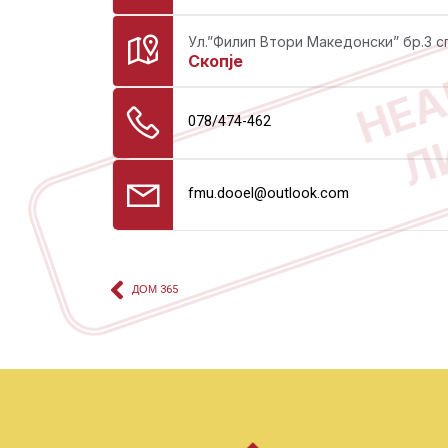
НЕА
Ул.”Филип Втори Македонски” бр.3 с
Скопје
Л
078/474-462
fmu.dooel@outlook.com
ДОМ 365