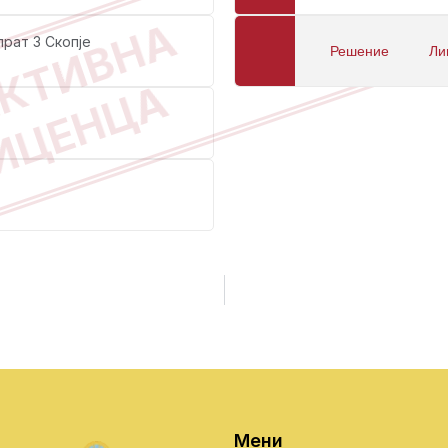
КТИВНА
прат 3 Скопје
Решение
Ли
ИЦЕНЦА
Мени