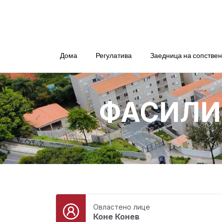
Дома
Регулатива
Заедница на сопстве
ФАСИЛИ
Овластено лице
Коне Конев