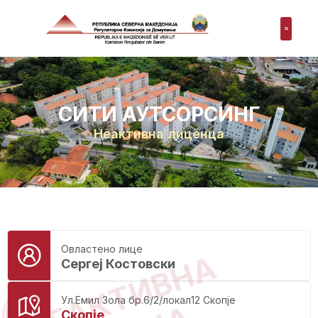
СИТИ АУТСОРСИНГ
Неактивна лиценца
Овластено лице
НЕАКТИВНА
Сергеј Костовски
Ул.Емил Зола бр.6/2/локал12 Скопје
Скопје