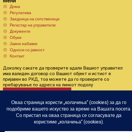
Мени
Дома
Регулатива
Заедница на сопственици
Регистар на управители
Документи
Обуки
Јавни набавки
Односи со јавност
Контакт
Доколку сакате да проверите адали Вашиот управител
има валиден договор со Вашиот објект и истиот е
пријавен во РКД, тоа можете да го проверите со
пребарување по адреса на линкот подолу
Регистар на Договори
Copyright © 2026 Регулаторна комисија за домување
Политика на приватност
Колачиња (Cookies)