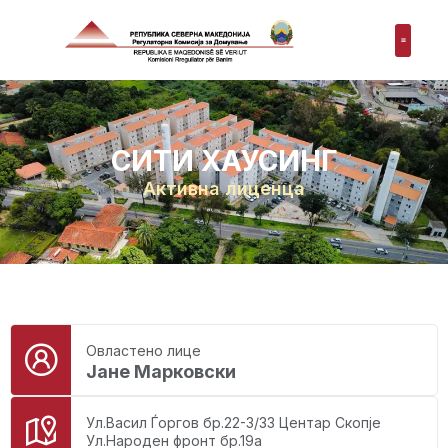
СИТИ ХАУСИНГ
Активна лиценца
Овластено лице
Јане Марковски
Ул.Васил Ѓоргов бр.22-3/33 Центар Скопје
Ул.Народен фронт бр.19а