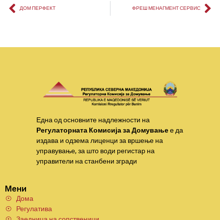
ДОМ ПЕРФЕКТ
ФРЕШ МЕНАГМЕНТ СЕРВИС
Една од основните надлежности на
Регулаторната Комисија за Домување
е да
издава и одзема лиценци за вршење на
управување, за што води регистар на
управители на станбени згради
Мени
Дома
Регулатива
Заедница на сопственици