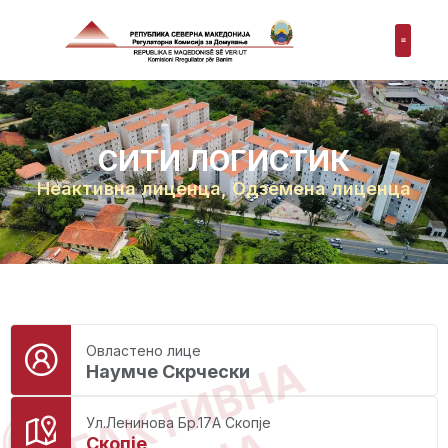
СИТИ ЛОГИСТИК
Неактивна лиценца
,
Одземена лиценца
Овластено лице
НЕАКТИВНА
Наумче Скрчески
Ул.Ленинова Бр.17А Скопје
Скопје