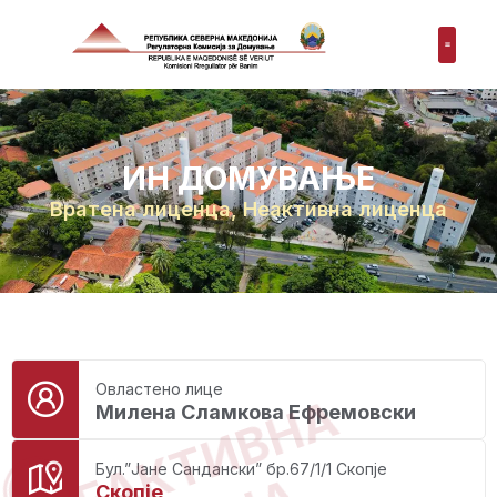
ИН ДОМУВАЊЕ
Вратена лиценца
,
Неактивна лиценца
Овластено лице
НЕАКТИВНА
Милена Сламкова Ефремовски
Бул.”Јане Сандански” бр.67/1/1 Скопје
Скопје