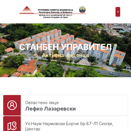
СТАНБЕН УПРАВИТЕЛ
Активна лиценца
Овластено лице
Лефко Лазаревски
Ул.Наум Наумовски Борче бр.87-Л1 Скопје,
Центар