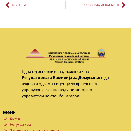
ТАУ ЦЕТИ
СОРАВИЈА МЕНАЏМЕНТ
Една од основните надлежности на
Регулаторната Комисија за Домување
е да
издава и одзема лиценци за вршење на
управување, за што води регистар на
управители на станбени згради
Мени
Дома
Регулатива
Заедница на сопственици