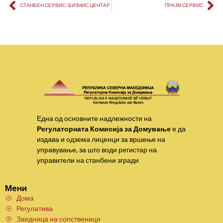
СТАНБЕН СЕРВИС- БИЗНИС ЦЕНТАР
ПРАЈМ СЕРВИС
Една од основните надлежности на
Регулаторната Комисија за Домување
е да
издава и одзема лиценци за вршење на
управување, за што води регистар на
управители на станбени згради
Мени
Дома
Регулатива
Заедница на сопственици