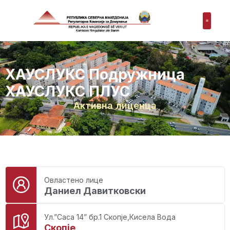
ХАУСЛУКС Подружница
ХАУСЛУКС ПЛУС
Активна лиценца
Овластено лице
Даниел Давитковски
Ул.”Саса 14” бр.1 Скопје,Кисела Вода
Скопје