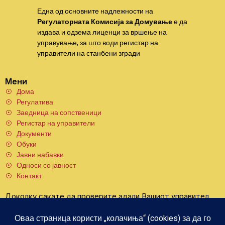
Една од основните надлежности на
Регулаторната Комисија за Домување
е да
издава и одзема лиценци за вршење на
управување, за што води регистар на
управители на станбени згради
Мени
Дома
Регулатива
Заедница на сопственици
Регистар на управители
Документи
Обуки
Јавни набавки
Односи со јавност
Контакт
Доколку сакате да проверите адали Вашиот управител
има валиден договор со Вашиот објект и истиот е
пријавен во РКД, тоа можете да го проверите со
пребарување по адреса на линкот подолу