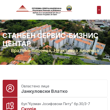
СТАНБЕН СЕРВИС-БИЗНИС
ЦЕНТАР
Вратена лиценца
,
Неактивна лиценца
Овластено лице
Јанкуловски Влатко
бул.”Кузман Јосифовски Питу” бр.30/3-7
Скопје