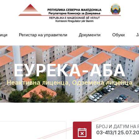
ници
Регистар на управители
Документи
Обуки
Ј
ЕУРЕКА-АБА
Неактивна лиценца
,
Одземена лиценца
БРОЈ И ДАТУМ НА
03-413/1 25.07.2