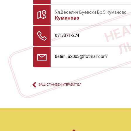
НЕА
Ул.Веселин Вуевски Бр.5 Куманово
Куманово
Л
071/371-274
betim_a2003@hotmail.com
ВАШ СТАНБЕН УПРАВИТЕЛ