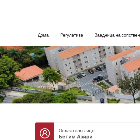
Дома
Регулатива
Заедница на сопстве
Овластено лице
Бетим Азири