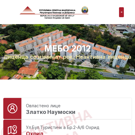
МЕБО 2012
Лиценца со изминат рок
,
Неактивна лиценца
Овластено лице
НЕАКТИВНА
Златко Наумоски
Ул.Бул.Туристичк а Бр.2-А/6 Охрид
Охрид