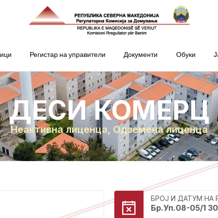
ници
Регистар на управители
Документи
Обуки
Ј
ДЕСИ КОМЕРЦ
Неактивна лиценца
,
Одземена лиценца
БРОЈ И ДАТУМ НА
Бр.Уп.08-05/1 30