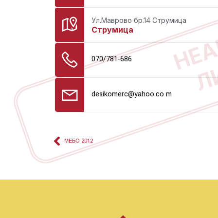
НЕА
Ул.Маврово бр.14 Струмица
Струмица
Л
070/781-686
desikomerc@yahoo.co m
МЕБО 2012