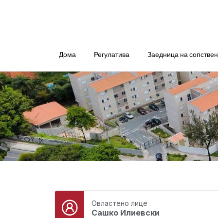
Дома
Регулатива
Заедница на сопстве
Овластено лице
Сашко Илиевски