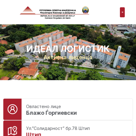
ИДЕАЛ ЛОГИСТИК
Активна лиценца
Овластено лице
Блажо Ѓоргиевски
Ул.”Солидарност” бр.78 Штип
Штип