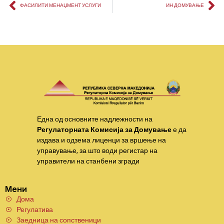
ФАСИЛИТИ МЕНАЏМЕНТ УСЛУГИ
ИН ДОМУВАЊЕ
Една од основните надлежности на
Регулаторната Комисија за Домување
е да
издава и одзема лиценци за вршење на
управување, за што води регистар на
управители на станбени згради
Мени
Дома
Регулатива
Заедница на сопственици