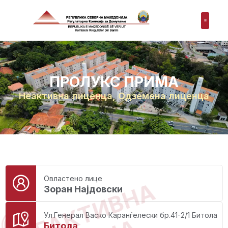
ПРОЛУКС ПРИМА
Неактивна лиценца
,
Одземена лиценца
Овластено лице
НЕАКТИВНА
Зоран Најдовски
Ул.Генерал Васко Каранѓелески бр.41-2/1 Битола
Битола