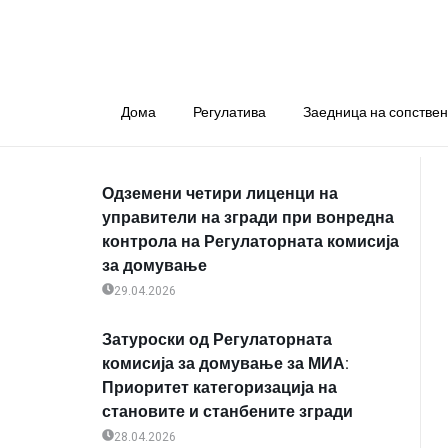
Дома
Регулатива
Заедница на сопстве
Одземени четири лиценци на
управители на згради при вонредна
контрола на Регулаторната комисија
за домување
29.04.2026
Затуроски од Регулаторната
комисија за домување за МИА:
Приоритет категоризација на
становите и станбените згради
28.04.2026