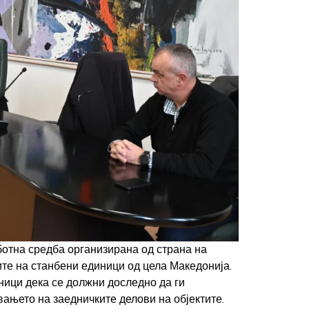
ботна средба организирана од страна на
те на станбени единици од цела Македонија.
ници дека се должни доследно да ги
ањето на заедничките делови на објектите.