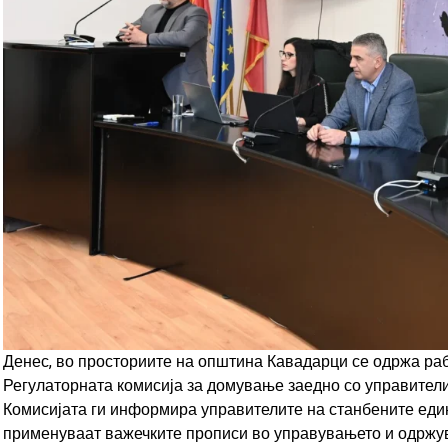
Денес, во просториите на општина Кавадарци се одржа ра
Регулаторната комисија за домување заедно со управители
Комисијата ги информира управителите на станбените еди
применуваат важечките прописи во управувањето и одржув