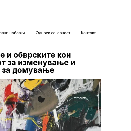
авни набавки
Односи со јавност
Контакт
е и обврските кои
от за изменување и
т за домување