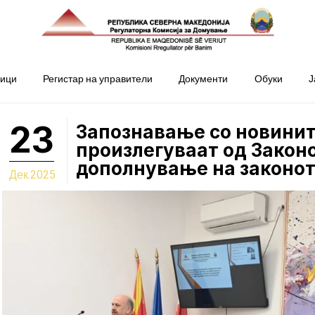
ници
Регистар на управители
Документи
Обуки
Ј
23
Запознавање со новинит
произлегуваат од Закон
дополнување на законо
Дек.2025