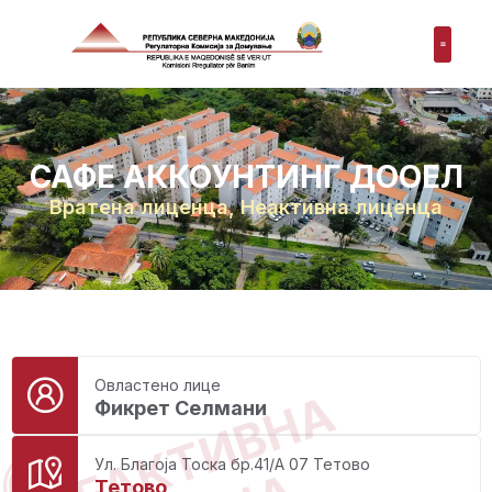
САФЕ АККОУНТИНГ ДООЕЛ
Вратена лиценца
,
Неактивна лиценца
Овластено лице
НЕАКТИВНА
Фикрет Селмани
Ул. Благоја Тоска бр.41/А 07 Тетово
Тетово