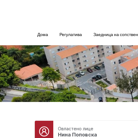
Дома
Регулатива
Заедница на сопстве
Овластено лице
Нина Поповска