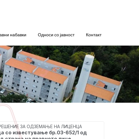
авни набавки
Односи со јавност
Контакт
 РЕШЕНИЕ ЗА ОДЗЕМАЊЕ НА ЛИЦЕНЦА
а со известување бр.03-652/1 од
од страна на правното лице