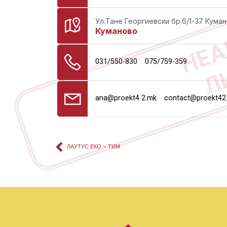
НЕА
Ул.Тане Георгиевски бр.6/1-37 Кума
Куманово
Л
031/550-830
075/759-359
ana@proekt4 2.mk
contact@proekt42
ЛАУТУС ЕКО – ТИМ