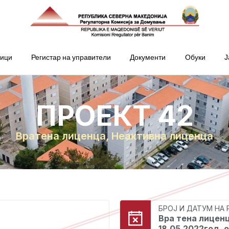
ници
Регистар на управители
Документи
Обуки
Ј
ПРОЕКТ 42
Вратена лиценца
,
Неактивна лиценца
БРОЈ И ДАТУМ НА
Вра тена лиценц
18.05.2022год. 